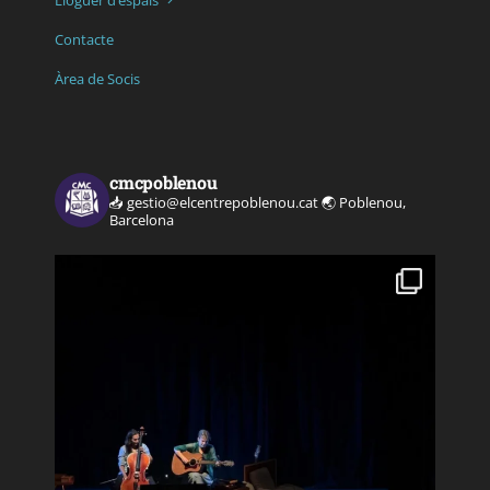
Contacte
Àrea de Socis
cmcpoblenou
📥 gestio@elcentrepoblenou.cat
🌏 Poblenou,
Barcelona