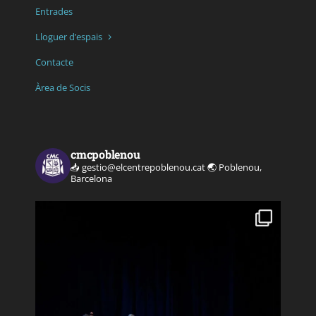
Entrades
Lloguer d’espais
Contacte
Àrea de Socis
cmcpoblenou
📥 gestio@elcentrepoblenou.cat
🌏 Poblenou,
Barcelona