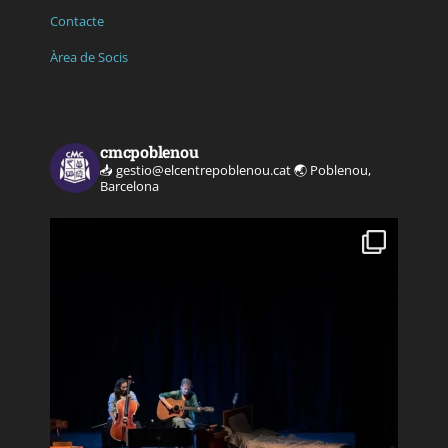
Contacte
Àrea de Socis
cmcpoblenou
📥 gestio@elcentrepoblenou.cat
🌏 Poblenou,
Barcelona