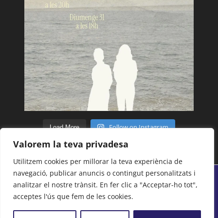
Follow on Instagram
Load More
Valorem la teva privadesa
Utilitzem cookies per millorar la teva experiència de
navegació, publicar anuncis o contingut personalitzats i
analitzar el nostre trànsit. En fer clic a "Acceptar-ho tot",
© Tots els drets reservats 2018 - 2026 | Centre
acceptes l'ús que fem de les cookies.
Moral i Cultural del Poblenou -
Avís legal
-
Politica
de Privacitat
-
Cookies