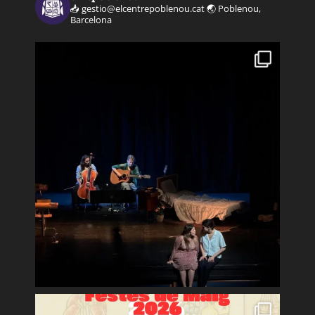
📥 gestio@elcentrepoblenou.cat
🌏 Poblenou,
Barcelona