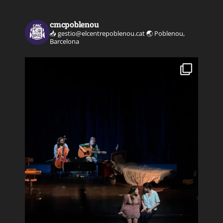
cmcpoblenou
📥 gestio@elcentrepoblenou.cat
🌏 Poblenou,
Barcelona