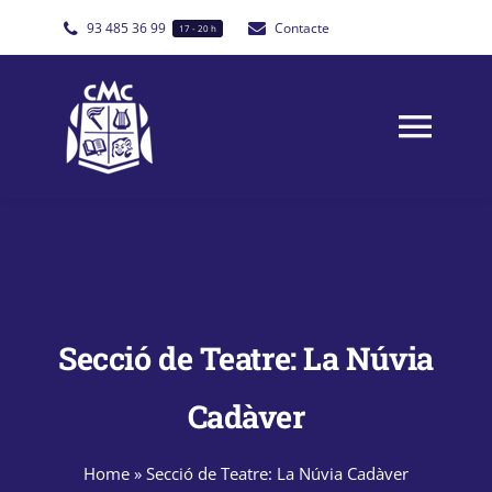
Skip
93 485 36 99
Contacte
17 - 20 h
to
content
Togg
Navi
El Centre
Seccions
Secció de Teatre: La Núvia
Aules i Tallers
Cadàver
Entrades
Home
»
Secció de Teatre: La Núvia Cadàver