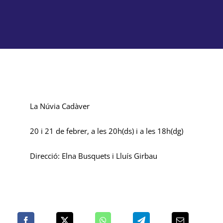
Lloguer d’espais
Contacte
Àrea de Socis
La Núvia Cadàver
20 i 21 de febrer, a les 20h(ds) i a les 18h(dg)
Direcció: Elna Busquets i Lluís Girbau