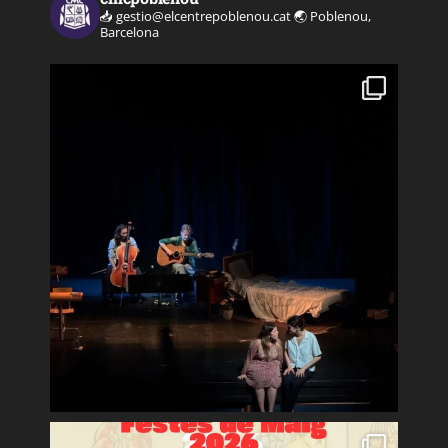
📥 gestio@elcentrepoblenou.cat
🌏 Poblenou,
Barcelona