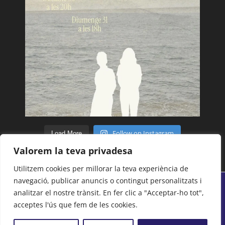
Follow on Instagram
Load More
Valorem la teva privadesa
Utilitzem cookies per millorar la teva experiència de
navegació, publicar anuncis o contingut personalitzats i
analitzar el nostre trànsit. En fer clic a "Acceptar-ho tot",
© Tots els drets reservats 2018 - 2026 | Centre
acceptes l'ús que fem de les cookies.
Moral i Cultural del Poblenou -
Avís legal
-
Politica
de Privacitat
-
Cookies