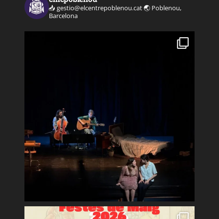
📥 gestio@elcentrepoblenou.cat
🌏 Poblenou,
Barcelona