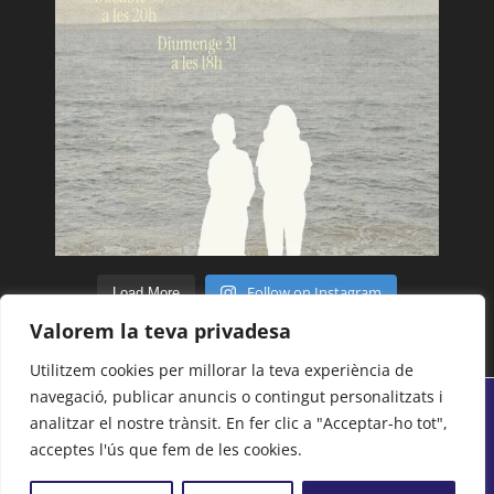
Follow on Instagram
Load More
Valorem la teva privadesa
Utilitzem cookies per millorar la teva experiència de
navegació, publicar anuncis o contingut personalitzats i
analitzar el nostre trànsit. En fer clic a "Acceptar-ho tot",
© Tots els drets reservats 2018 - 2026 | Centre
acceptes l'ús que fem de les cookies.
Moral i Cultural del Poblenou -
Avís legal
-
Politica
de Privacitat
-
Cookies