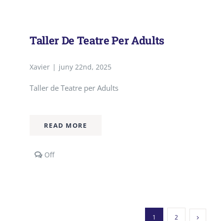
TEMPORADA
TEATRE
2025/2026
Taller De Teatre Per Adults
Xavier
|
juny 22nd, 2025
Taller de Teatre per Adults
READ MORE
Comments
Off
off
on
Taller
de
Teatre
per
1
2
Adults