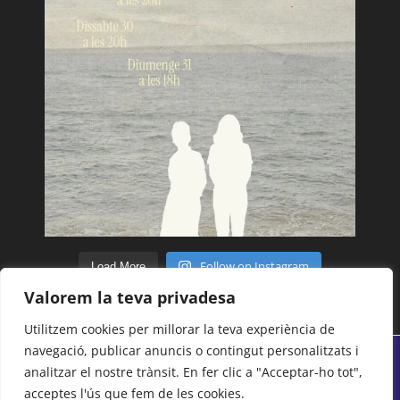
Follow on Instagram
Load More
Valorem la teva privadesa
Utilitzem cookies per millorar la teva experiència de
navegació, publicar anuncis o contingut personalitzats i
analitzar el nostre trànsit. En fer clic a "Acceptar-ho tot",
© Tots els drets reservats 2018 - 2026 | Centre
acceptes l'ús que fem de les cookies.
Moral i Cultural del Poblenou -
Avís legal
-
Politica