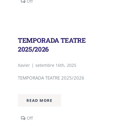
Comments
Off
off
on
TEMPORADA
TEATRE
2026/2027
TEMPORADA TEATRE
2025/2026
Xavier
|
setembre 16th, 2025
TEMPORADA TEATRE 2025/2026
READ MORE
Comments
Off
off
on