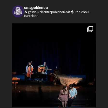
cmcpoblenou
📥 gestio@elcentrepoblenou.cat
🌏 Poblenou,
Barcelona