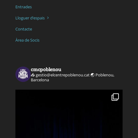
Entrades
Lloguer d’espais
Contacte
Àrea de Socis
cmcpoblenou
📥 gestio@elcentrepoblenou.cat
🌏 Poblenou,
Barcelona