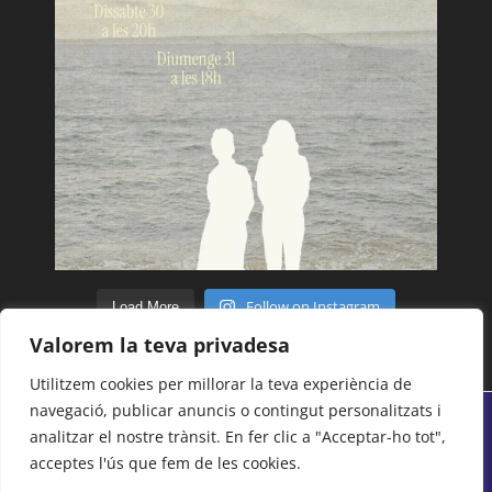
Follow on Instagram
Load More
Valorem la teva privadesa
Utilitzem cookies per millorar la teva experiència de
navegació, publicar anuncis o contingut personalitzats i
analitzar el nostre trànsit. En fer clic a "Acceptar-ho tot",
© Tots els drets reservats 2018 - 2026 | Centre
acceptes l'ús que fem de les cookies.
Moral i Cultural del Poblenou -
Avís legal
-
Politica