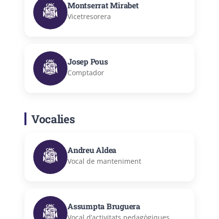
Montserrat Mirabet
Vicetresorera
Josep Pous
Comptador
Vocalies
Andreu Aldea
Vocal de manteniment
Assumpta Bruguera
Vocal d’activitats pedagògiques