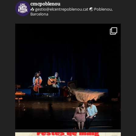
cmcpoblenou
📥 gestio@elcentrepoblenou.cat
🌏 Poblenou,
Barcelona